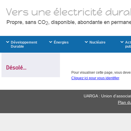
Développement
Énergies
Nucléaire
Act
Durable
pub
Désolé...
Pour visualiser cette page, vous devez 
Cliquez ici pour vous identifier
.
UARGA : Union d'associati
Plan du