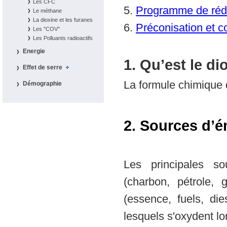
Les CFC
5.
Programme de réd
Le méthane
La dioxine et les furanes
6.
Préconisation et c
Les "COV"
Les Polluants radioactifs
Energie
1. Qu’est le d
Effet de serre
La formule chimique 
Démographie
2. Sources d’é
Les principales so
(charbon, pétrole,
(essence, fuels, di
lesquels s'oxydent lo