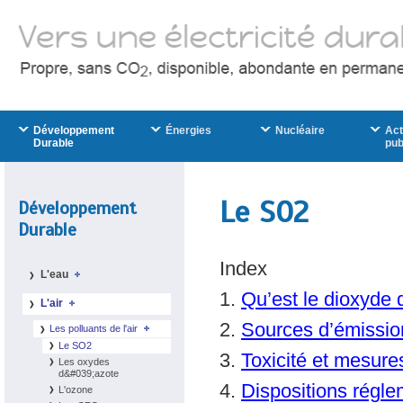
Développement
Énergies
Nucléaire
Act
Durable
pub
Le SO2
Développement
Durable
Index
L'eau
1.
Qu’est le dioxyde 
L'air
2.
Sources d’émissio
Les polluants de l'air
Le SO2
3.
Toxicité et mesure
Les oxydes
d&#039;azote
4.
Dispositions régle
L'ozone