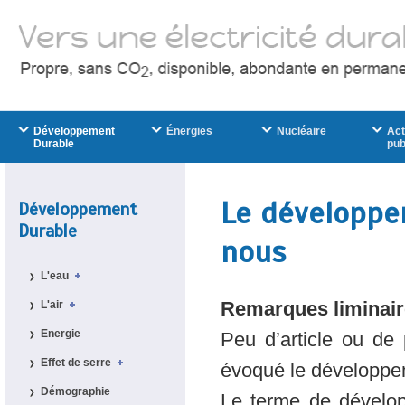
Développement
Énergies
Nucléaire
Act
Durable
pub
Le développe
Développement
Durable
nous
L'eau
L'air
Remarques liminai
Energie
Peu d’article ou de 
Effet de serre
évoqué le développe
Démographie
Le terme de dévelo