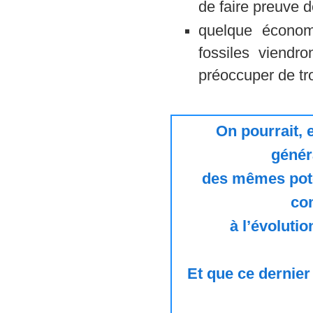
de faire preuve d
quelque économ
fossiles viendr
préoccuper de tro
On pourrait,
génér
des mêmes poten
co
à l’évoluti
Et que ce dernie