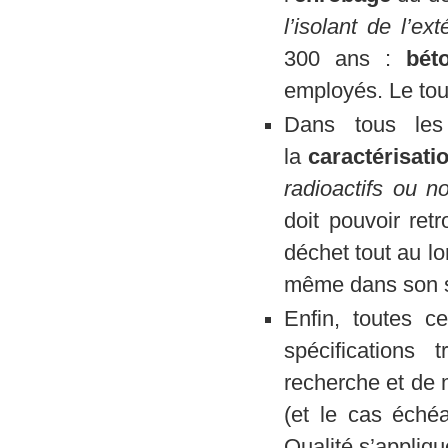
l’isolant de l’ext
300 ans :
bét
employés. Le tout
Dans tous les 
la
caractérisati
radioactifs ou 
doit pouvoir ret
déchet tout au l
même dans son st
Enfin, toutes c
spécifications
recherche et de 
(et le cas éché
Qualité s’appliqu