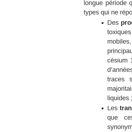
longue période q
types qui ne rép
Des
pro
toxiques
mobiles
princip
césium 1
d’années
traces 
majorita
liquides 
Les
tra
que ce
synony