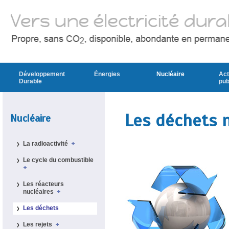
Développement
Énergies
Nucléaire
Act
Durable
pub
Les déchets n
Nucléaire
La radioactivité
Le cycle du combustible
Les réacteurs
nucléaires
Les déchets
Les rejets