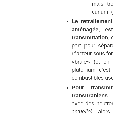
mais tr
curium, 
Le
retraitemen
aménagée, est
transmutation
, 
part pour sépar
réacteur sous fo
«brûlé» (et en 
plutonium c’est
combustibles usé
Pour transmu
transuraniens
:
avec des neutron
actuelle),
alors