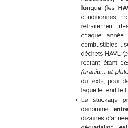
longue
(les
HA
conditionnés m
retraitement d
chaque année 
combustibles us
déchets HAVL
(p
restant étant de
(uranium et plu
du texte, pour d
laquelle tend le 
Le stockage
p
dénomme
entr
dizaines d’année
dégradation es