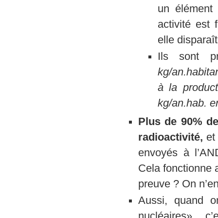
un élément 
activité est 
elle disparaî
Ils sont 
kg/an.habita
à la produc
kg/an.hab. e
Plus de 90% des
radioactivité,
et 
envoyés à l’AND
Cela fonctionne a
preuve ? On n’en
Aussi, quand o
nucléaires», 