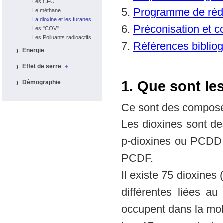
Les CFC
5.
Programme de réd
Le méthane
La dioxine et les furanes
6.
Préconisation et c
Les "COV"
Les Polluants radioactifs
7.
Références biblio
Energie
Effet de serre
1. Que sont les
Démographie
Ce sont des composés
Les dioxines sont d
p-dioxines ou PCDD 
PCDF.
Il existe 75 dioxine
différentes liées a
occupent dans la mol