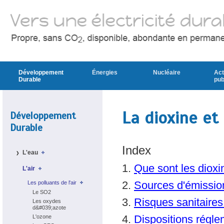
Développement
Énergies
Nucléaire
Act
Durable
pub
La dioxine et
Développement
Durable
Index
L'eau
1.
Que sont les dioxi
L'air
Les polluants de l'air
2.
Sources d'émission
Le SO2
3.
Risques sanitaires 
Les oxydes
d&#039;azote
L'ozone
4.
Dispositions régle