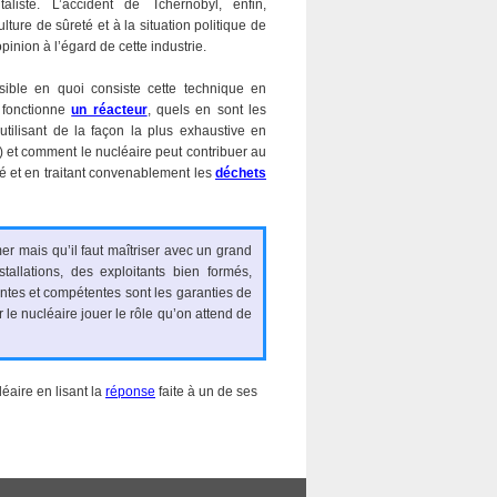
aliste. L’accident de Tchernobyl, enfin,
ture de sûreté et à la situation politique de
inion à l’égard de cette industrie.
sible en quoi consiste cette technique en
 fonctionne
un réacteur
, quels en sont les
’utilisant de la façon la plus exhaustive en
) et comment le nucléaire peut contribuer au
 et en traitant convenablement les
déchets
er mais qu’il faut maîtriser avec un grand
allations, des exploitants bien formés,
ntes et compétentes sont les garanties de
r le nucléaire jouer le rôle qu’on attend de
léaire en lisant la
réponse
faite à un de ses